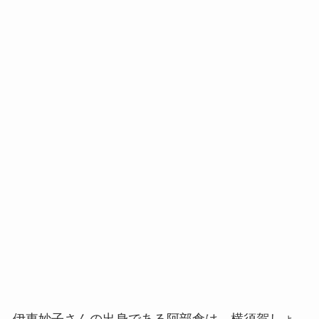
伊東妙子さんの出身である阿部倉は、横須賀しょ