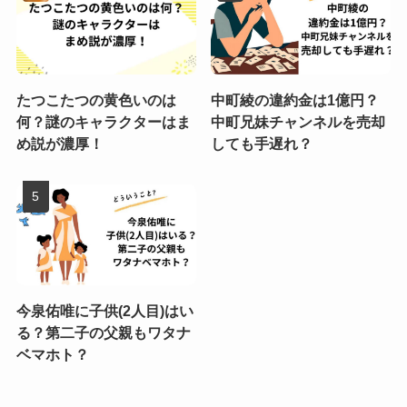
たつこたつの黄色いのは
中町綾の違約金は1億円？
何？謎のキャラクターはま
中町兄妹チャンネルを売却
め説が濃厚！
しても手遅れ？
今泉佑唯に子供(2人目)はい
る？第二子の父親もワタナ
ベマホト？