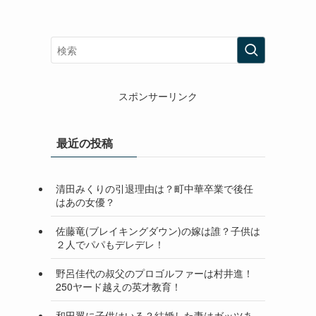
スポンサーリンク
最近の投稿
清田みくりの引退理由は？町中華卒業で後任
はあの女優？
佐藤竜(ブレイキングダウン)の嫁は誰？子供は
２人でパパもデレデレ！
野呂佳代の叔父のプロゴルファーは村井進！
250ヤード越えの英才教育！
和田翼に子供はいる？結婚した妻はガッツあ