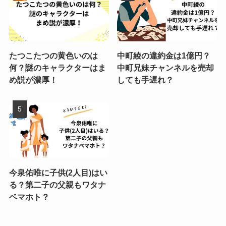
たつこたつの黄色いのは
中町綾の違約金は1億円？
何？謎のキャラクターはま
中町兄妹チャンネルを売却
め説が濃厚！
しても手遅れ？
今泉佑唯に子供(2人目)はい
る？第二子の父親もワタナ
ベマホト？