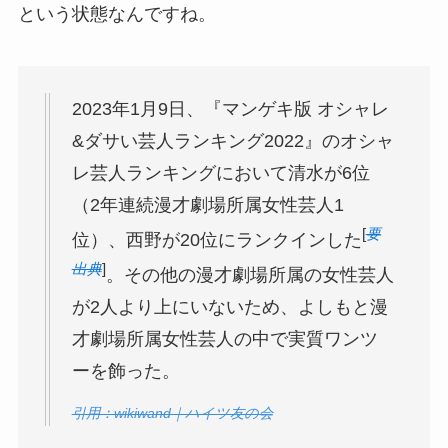
という状態なんですね。
2023年1月9日、『マンゲキ版 オシャレ
&ダサい芸人ランキング2022』のオシャ
レ芸人ランキングにおいて清水が6位
（2年連続漫才劇場所属女性芸人1
[
要
位）
、西野が20位にランクインした
出典
]
。その他の漫才劇場所属の女性芸人
が2人より上にいないため、よしもと漫
才劇場所属女性芸人の中で実質ワンツ
ーを飾った。
引用：wikiwand｜ハイツ友の会