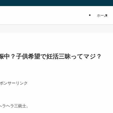
ホーム
娠中？子供希望で妊活三昧ってマジ？
ポンサーリンク
rヘラヘラ三銃士。