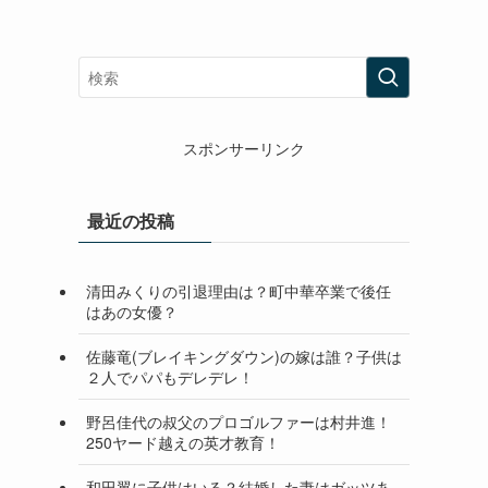
スポンサーリンク
最近の投稿
清田みくりの引退理由は？町中華卒業で後任
はあの女優？
佐藤竜(ブレイキングダウン)の嫁は誰？子供は
２人でパパもデレデレ！
野呂佳代の叔父のプロゴルファーは村井進！
250ヤード越えの英才教育！
和田翼に子供はいる？結婚した妻はガッツあ