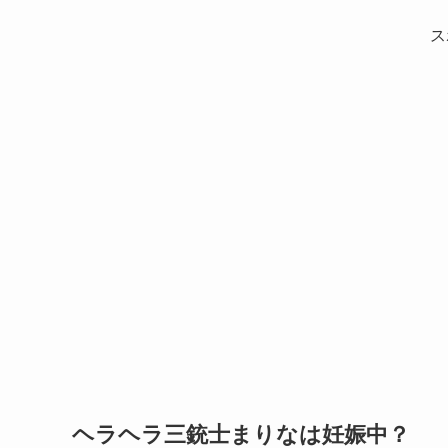
ス
ヘラヘラ三銃士まりなは妊娠中？