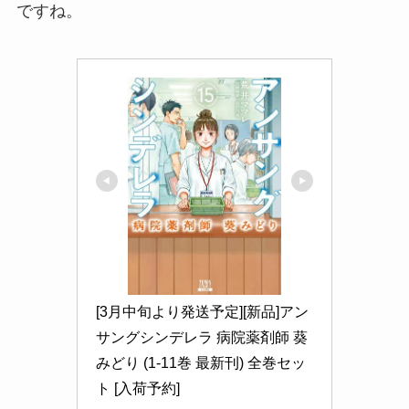
ですね。
[3月中旬より発送予定][新品]アン
サングシンデレラ 病院薬剤師 葵
みどり (1-11巻 最新刊) 全巻セッ
ト [入荷予約]