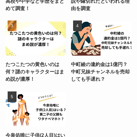
高校や中学など学歴をまと
説や縁切れたといわれる理
めて調査！
由を調査
たつこたつの黄色いのは
中町綾の違約金は1億円？
何？謎のキャラクターはま
中町兄妹チャンネルを売却
め説が濃厚！
しても手遅れ？
今泉佑唯に子供(2人目)はい