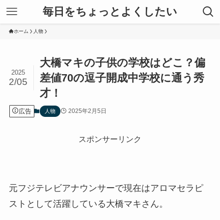
毎日をちょっとよくしたい
ホーム
人物
大橋マキの子供の学校はどこ？偏
2025
差値70の逗子開成中学校に通う秀
2/05
才！
広告
2025年2月5日
人物
スポンサーリンク
元フジテレビアナウンサーで現在はアロマセラピ
ストとして活躍している大橋マキさん。