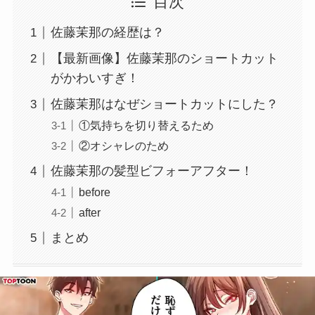
目次
佐藤茉那の経歴は？
【最新画像】佐藤茉那のショートカット
がかわいすぎ！
佐藤茉那はなぜショートカットにした？
①気持ちを切り替えるため
②オシャレのため
佐藤茉那の髪型ビフォーアフター！
before
after
まとめ