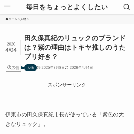
毎日をちょっとよくしたい
ホーム
人物
田久保真紀のリュックのブランド
2026
は？紫の理由はトキヤ推しのうた
4/04
プリ好き？
広告
2025年7月8日
2026年4月4日
人物
スポンサーリンク
伊東市の田久保真紀市長が使っている「紫色の大
きなリュック」。