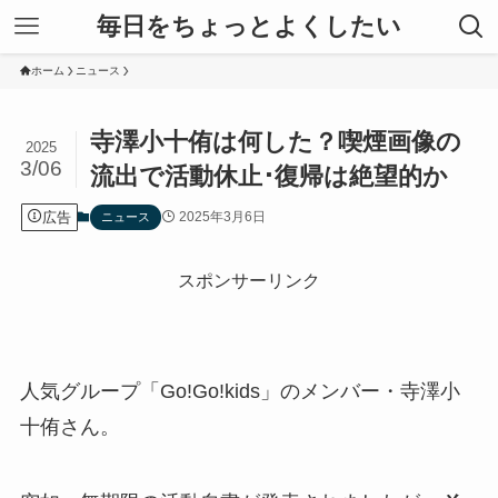
毎日をちょっとよくしたい
ホーム
ニュース
寺澤小十侑は何した？喫煙画像の
2025
3/06
流出で活動休止･復帰は絶望的か
広告
2025年3月6日
ニュース
スポンサーリンク
人気グループ「Go!Go!kids」のメンバー・寺澤小
十侑さん。