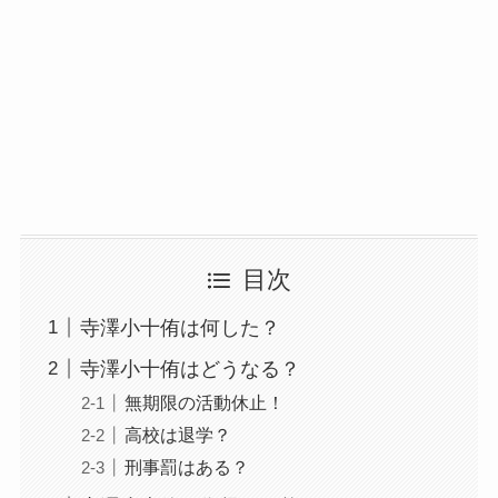
目次
寺澤小十侑は何した？
寺澤小十侑はどうなる？
無期限の活動休止！
高校は退学？
刑事罰はある？