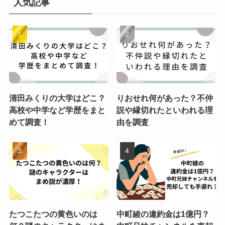
人気記事
清田みくりの大学はどこ？
りおせれ何があった？不仲
高校や中学など学歴をまと
説や縁切れたといわれる理
めて調査！
由を調査
たつこたつの黄色いのは
中町綾の違約金は1億円？