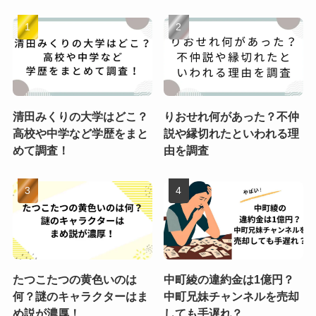
清田みくりの大学はどこ？
りおせれ何があった？不仲
高校や中学など学歴をまと
説や縁切れたといわれる理
めて調査！
由を調査
たつこたつの黄色いのは
中町綾の違約金は1億円？
何？謎のキャラクターはま
中町兄妹チャンネルを売却
め説が濃厚！
しても手遅れ？