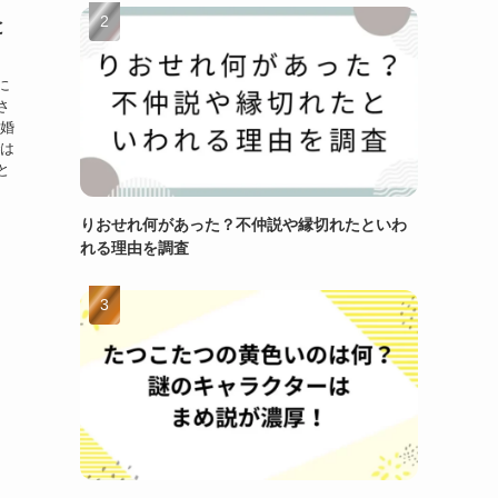
と
に
さ
結婚
では
と
りおせれ何があった？不仲説や縁切れたといわ
れる理由を調査