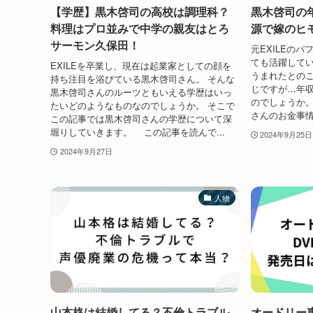
【学歴】黒木啓司の高校は調理科？
黒木啓司の
料理はプロ並みで中学の親友はとろ
源で嫁のヒ
サーモン久保田！
元EXILEの
ても活躍してい
EXILEを卒業し、現在は起業家としての顔を
うまれたとの
持ち注目を浴びている黒木啓司さん。 そんな
じですが…年
黒木啓司さんのルーツともいえる学歴はいっ
のでしょうか。
たいどのようなものなのでしょうか。 そこで
さんのお金事情
この記事では黒木啓司さんの学歴について深
堀りしていきます。 この記事を読んで...
2024年9月25日
2024年9月27日
人物
山本格は結婚してる？不倫トラブル
オードリー