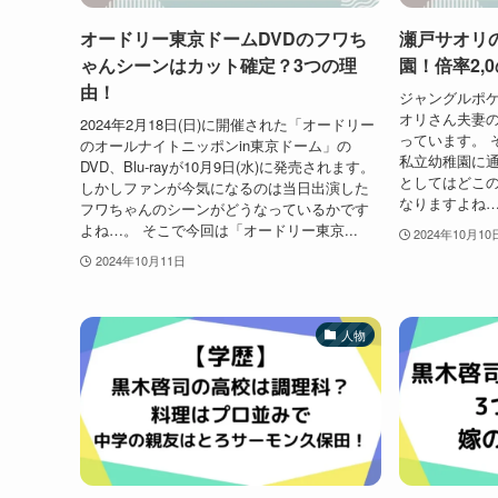
オードリー東京ドームDVDのフワち
瀬戸サオリ
ゃんシーンはカット確定？3つの理
園！倍率2,
由！
ジャングルポ
オリさん夫妻
2024年2月18日(日)に開催された「オードリー
っています。 
のオールナイトニッポンin東京ドーム」の
私立幼稚園に通
DVD、Blu-rayが10月9日(水)に発売されます。
としてはどこ
しかしファンが今気になるのは当日出演した
なりますよね…
フワちゃんのシーンがどうなっているかです
よね…。 そこで今回は「オードリー東京...
2024年10月10
2024年10月11日
人物