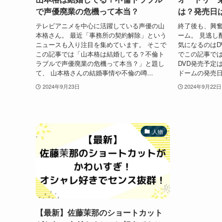
で声優廃業の危機って本当？
は？発売日
テレビアニメを中心に活躍している声優の山
終了後も、興
本格さん。 最近「事務所の契約解除」という
ーム。 見逃し
ニュースも入り注目を集めています。 そこで
気になるのはD
この記事では「山本格は結婚してる？不倫ト
でこの記事で
ラブルで声優廃業の危機って本当？」と題し
DVD発売予定
て、 山本格さんの結婚事情や不倫の噂...
ドームの発売日
2024年9月23日
2024年9月22日
人物
【最新】佐藤茉那のショートカット