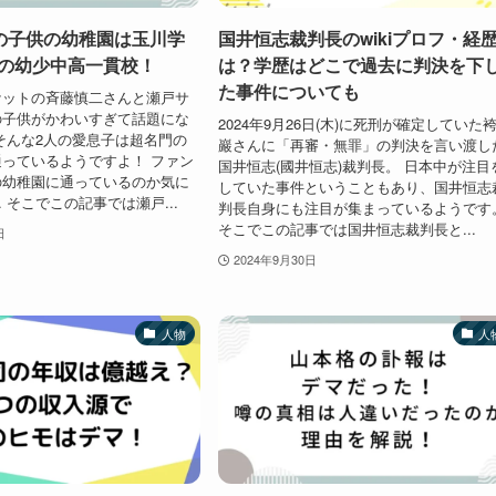
の子供の幼稚園は玉川学
国井恒志裁判長のwikiプロフ・経
0の幼少中高一貫校！
は？学歴はどこで過去に判決を下
た事件についても
ケットの斉藤慎二さんと瀬戸サ
の子供がかわいすぎて話題にな
2024年9月26日(木)に死刑が確定していた
そんな2人の愛息子は超名門の
巖さんに「再審・無罪」の判決を言い渡し
っているようですよ！ ファン
国井恒志(國井恒志)裁判長。 日本中が注目
の幼稚園に通っているのか気に
していた事件ということもあり、国井恒志
 そこでこの記事では瀬戸...
判長自身にも注目が集まっているようです
そこでこの記事では国井恒志裁判長と...
日
2024年9月30日
人物
人