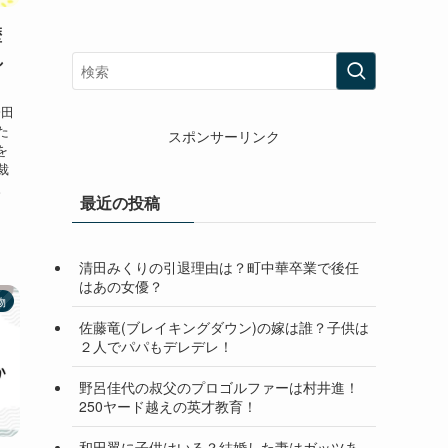
歴
し
袴田
た
スポンサーリンク
を
裁
。
最近の投稿
清田みくりの引退理由は？町中華卒業で後任
はあの女優？
物
佐藤竜(ブレイキングダウン)の嫁は誰？子供は
２人でパパもデレデレ！
野呂佳代の叔父のプロゴルファーは村井進！
250ヤード越えの英才教育！
和田翼に子供はいる？結婚した妻はガッツあ