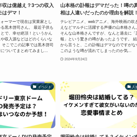
年収は億越え？3つの収入
山本格の訃報はデマだった！噂の
モはデマ！
相は人違いだったのか理由を解説
パフォーマーで現在は実業家とし
テレビアニメ、webアニメ、海外映画の吹
る黒木啓司さん。 最近子供も
えなどマルチに活躍する声優の山本格さん
ことで、幸せ絶頂！というかん
そんな山本格さんですが、なんと過去に「
収や収入源などはどのくらいな
報」という驚きの噂があったようです。 
 そこでこの記事では黒木啓司
から言うと、この訃報はデマなのですがな
についてまとめてみまし...
このような噂が流れてしまったのか気...
2024年9月24日
イベント
人
東京ドームDVD発売予定
堀田怜央は結婚してる？イケメン