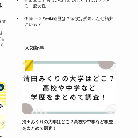
真
る一般女性！
！
伊藤正臣のwiki経歴は？家族は愛知…なぜ福井
き替
にいる？
。
訃
結論
ぜ
人気記事
物
清田みくりの大学はどこ？高校や中学など学歴
をまとめて調査！
す