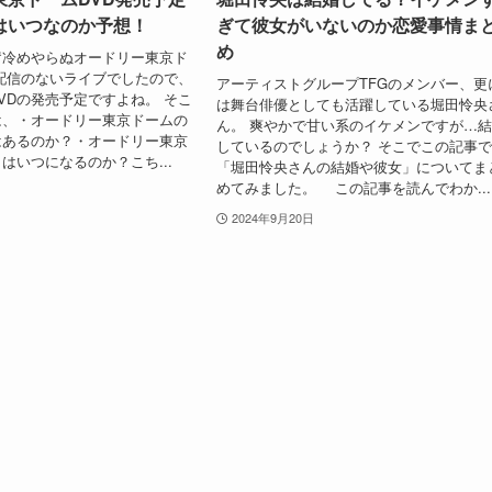
はいつなのか予想！
ぎて彼女がいないのか恋愛事情ま
め
奮冷めやらぬオードリー東京ド
配信のないライブでしたので、
アーティストグループTFGのメンバー、更
VDの発売予定ですよね。 そこ
は舞台俳優としても活躍している堀田怜央
は、・オードリー東京ドームの
ん。 爽やかで甘い系のイケメンですが…
はあるのか？・オードリー東京
しているのでしょうか？ そこでこの記事
はいつになるのか？こち...
「堀田怜央さんの結婚や彼女」についてま
めてみました。 この記事を読んでわか...
2024年9月20日